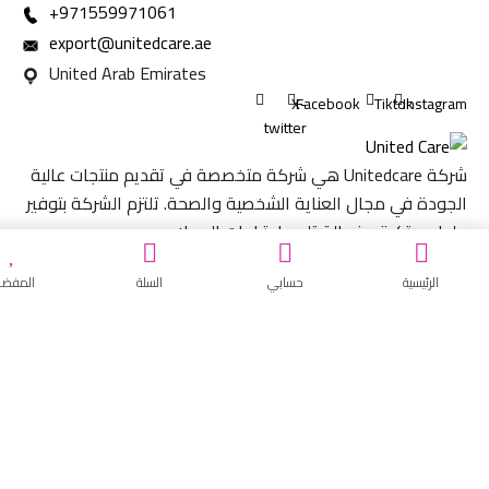
971559971061+
export@unitedcare.ae
United Arab Emirates
X-
Facebook
Tiktok
Inst
twitter
شركة Unitedcare هي شركة متخصصة في تقديم منتجات عالية
ة في مجال العناية الشخصية والصحة. تلتزم الشركة بتوفير
مبتكرة وفعالة تلبي احتياجات العملاء.
من نحن
رئيسية
حسابي
السلة
المفضلة
المدونة
سياسة الخصوصية
الإرجاع و الإستبدال
الأخبار
 في نشرة أخر العروض و الأخبار عن جميع منتجاتنا.