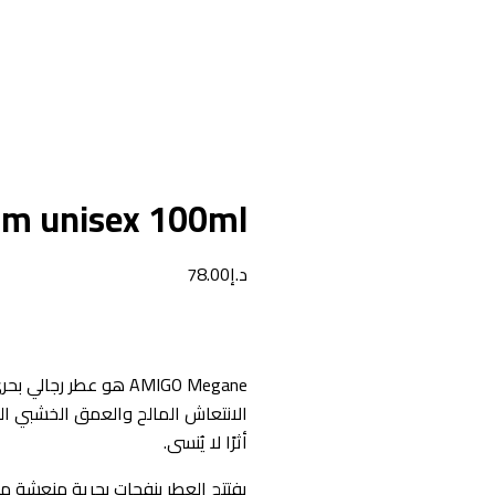
m unisex 100ml
د.إ
78.00
AMIGO Megane هو عطر
الانتعاش المالح والعمق الخشبي الدا
أثرًا لا يُنسى.
يفتتح العطر بنفحات بحرية منعشة م