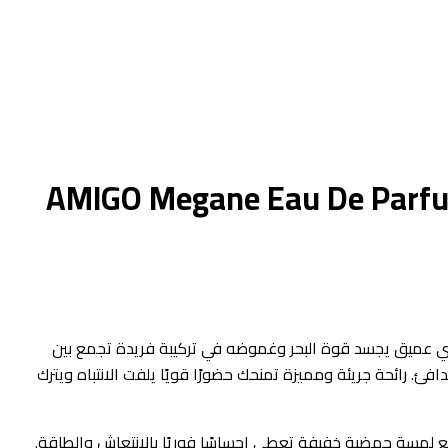
AMIGO Megane Eau De Parfu
 رجالي بحري عميق يجسد قوة البحر وغموضه في تركيبة فريدة تجمع بين
فئ. رائحة جريئة ومميزة تمنحك حضورًا قويًا يلفت الانتباه ويترك
ع لمسة حمضية خفيفة تعطي إحساسًا فوريًا بالانتعاش والطاقة.