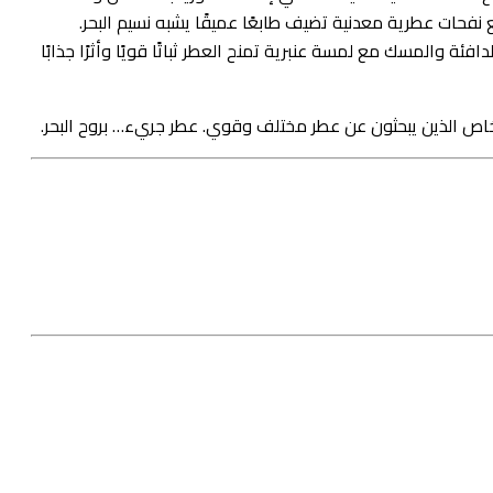
 نفحات عطرية معدنية تضيف طابعًا عميقًا يشبه نسيم البحر.
فئة والمسك مع لمسة عنبرية تمنح العطر ثباتًا قويًا وأثرًا جذابًا
اص الذين يبحثون عن عطر مختلف وقوي. عطر جريء… بروح البحر.