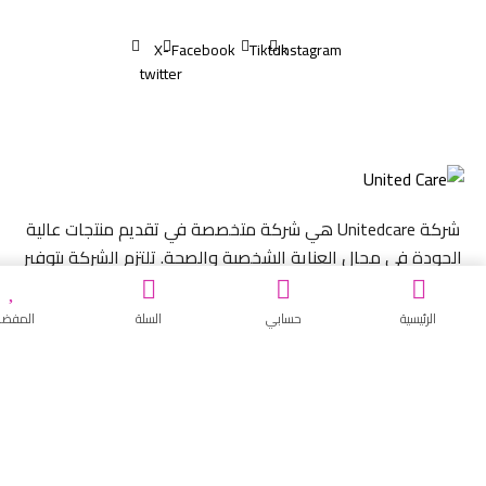
X-
Facebook
Tiktok
Instagram
twitter
شركة Unitedcare هي شركة متخصصة في تقديم منتجات عالية
ة في مجال العناية الشخصية والصحة. تلتزم الشركة بتوفير
حلول مبتكرة وفعالة تلبي احتياجات العملاء.
رئيسية
حسابي
السلة
المفضلة
من نحن
المدونة
سياسة الخصوصية
الإرجاع و الإستبدال