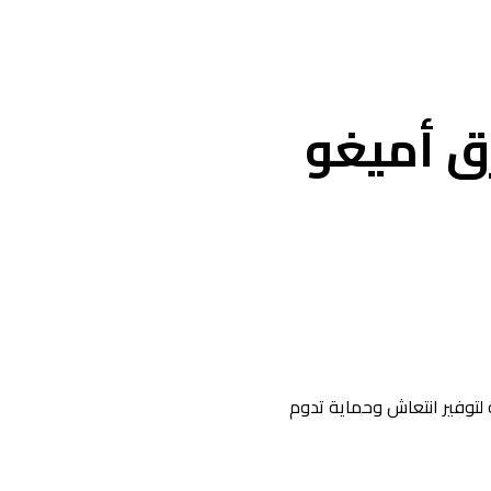
ق أميغو
توفير انتعاش وحماية تدوم