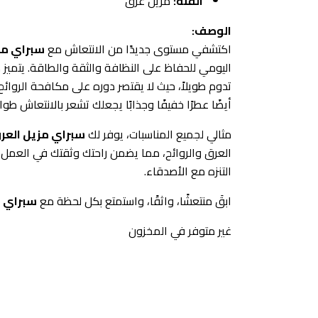
الفئة:
مزيل عرق
الوصف:
اكتشفي مستوى جديدًا من الانتعاش مع
سبراي مز
اليومي للحفاظ على النظافة والثقة والطاقة. يتميز 
تدوم طويلاً، حيث لا يقتصر دوره على مكافحة الروائ
أيضًا عطرًا خفيفًا وجذابًا يجعلك تشعر بالانتعاش طوال
مثالي لجميع المناسبات، يوفر لك
سبراي مزيل العر
العرق والروائح، مما يضمن راحتك وثقتك في العمل أو 
التنزه مع الأصدقاء.
ابقَ منتعشًا، واثقًا، واستمتع بكل لحظة مع
سبراي م
غير متوفر في المخزون