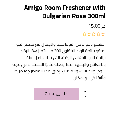
Amigo Room Freshener with
Bulgarian Rose 300ml
د.إ
15.00
استمتع بأجواء من الرومانسية والجمال مع معطر الجو
أميغو برائحة الورد البلغاري 300 مل. يتميز هذا الرذاذ
برائحة الورد البلغاري الزكية، التي تجلب لك إحساسًا
بالانتعاش والهدوء، مما يجعله مثاليًا للاستخدام في غرف
النوم، والصالات، والمكاتب. يخلق هذا المعطر جوًا مريحًا
وأنيقًا في أي مكان
إضافة إلى السلة