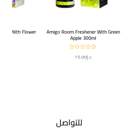
إضافة إلى السلة
إضافة إ
ener With Flower
Amigo Room Freshener With Green
00ml
Apple 300ml
د.إ
15.00
د.إ
0
للتواصل