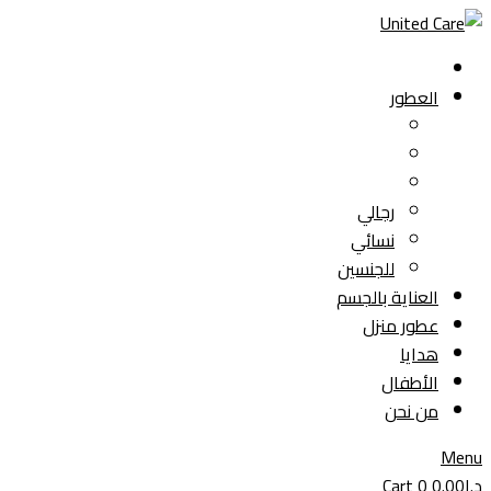
Skip
to
content
العطور
رجالي
نسائي
للجنسين
العناية بالجسم
عطور منزل
هدايا
الأطفال
من نحن
Menu
د.إ
0.00
0
Cart