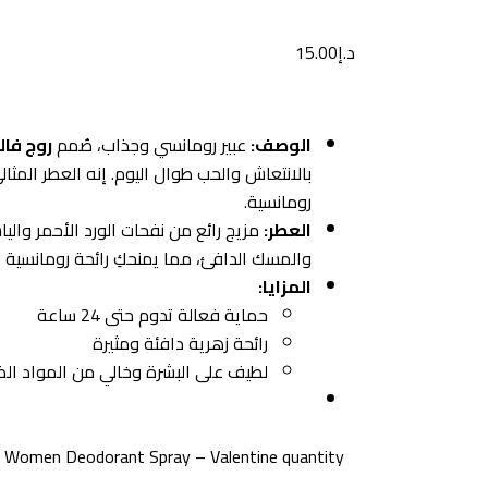
د.إ
15.00
الوصف:
عبير رومانسي وجذاب، صُمم
روج فال
بالانتعاش والحب طوال اليوم. إنه العطر المثا
رومانسية.
العطر:
مزيج رائع من نفحات الورد الأحمر والي
والمسك الدافئ، مما يمنحكِ رائحة رومانسية لا
المزايا:
حماية فعالة تدوم حتى 24 ساعة
رائحة زهرية دافئة ومثيرة
لطيف على البشرة وخالي من المواد الض
 Women Deodorant Spray – Valentine quantity