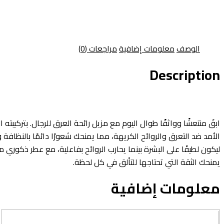
الوصف
معلومات إضافية
مراجعات (0)
Description
ابقَ منتعشًا وواثقًا طوال اليوم مع مزيل رائحة العرق للرجال. بتركيبته 
الأمد ضد التعرق والروائح الكريهة، مما يمنحك شعورًا دائمًا بالنظافة
ليكون لطيفًا على البشرة بينما يحارب الروائح بفاعلية، مع عطر ذكوري 
يمنحك الثقة التي تحتاجها للتألق في كل لحظة.
معلومات إضافية