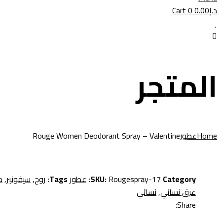
د.إ
0.00
0
Cart
المتجر
Home
عطور
Rouge Women Deodorant Spray – Valentine
Category:
Rougespray-17
SKU:
عطور
Tags:
روج
,
سيفونير
,
م
عرق نسائي
,
نسائي
Share: