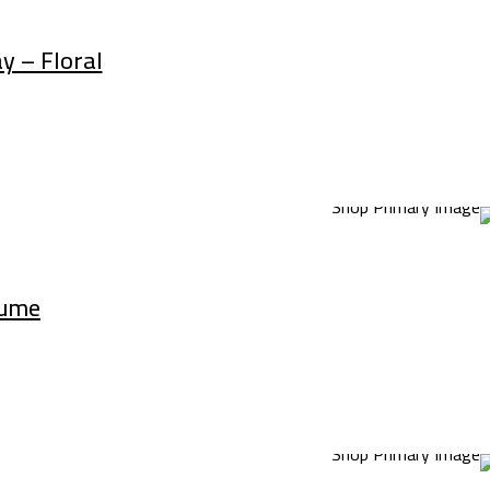
 – Floral
fume