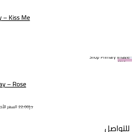
 – Kiss Me
SALE
y – Rose
د.إ
22.00
السعر الأصلي 
للتواصل