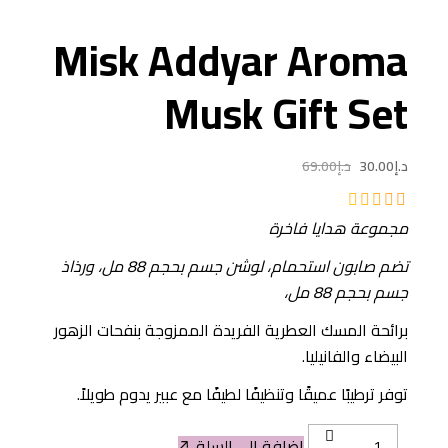
Misk Addyar Aroma
Musk Gift Set
د.إ
30.00
د.إ
69.00
السعر
السعر
الحالي
الأصلي
مجموعة هدايا فاخرة
هو:
هو:
د.إ30.00.
د.إ69.00.
تضم صابون استحمام، لوشن جسم بحجم 88 مل، ورذاذ
جسم بحجم 88 مل،
برائحة المسك العطرية الفريدة الممزوجة بنفحات الزهور
البيضاء والفانيليا.
توفر ترطيبًا عميقًا وتنظيفًا لطيفًا مع عبير يدوم طويلاً.
Misk
إضافة إلى السلة