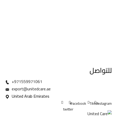
للتواصل
971559971061+
export@unitedcare.ae
United Arab Emirates
X-
Facebook
Tiktok
Instagram
twitter