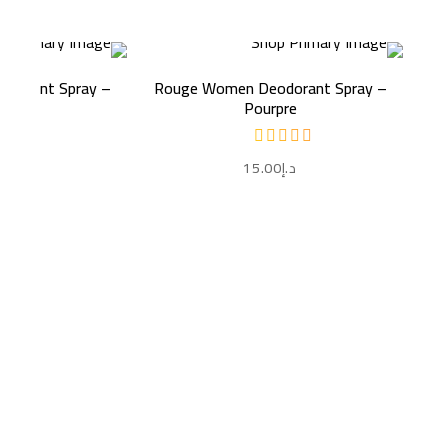
إضافة إلى السلة
إضافة إ
dorant Spray –
Rouge Women Deodorant Spray –
Lips
Pourpre
د.إ
15.00
د.إ
0