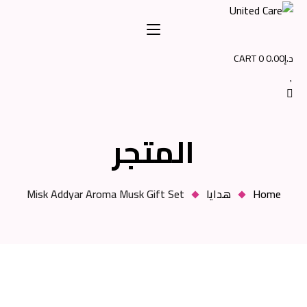
Ski
t
conten
د.إ
0.00
0
CART
المتجر
Home
هدايا
Misk Addyar Aroma Musk Gift Set